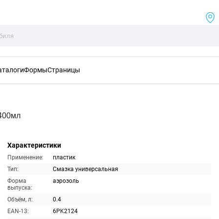
аталоги
Формы
Страницы
400мл
Характеристики
Применение:
пластик
Тип:
Смазка универсальная
Форма
аэрозоль
выпуска:
Объём, л:
0.4
EAN-13:
6PK2124