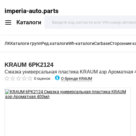
imperia-auto.parts
Каталоги
ЛК
Каталоги групп
Ред.каталоги
Wh-каталоги
Carbase
Сторонние к
KRAUM
6PK2124
Смазка универсальная пластика KRAUM аэр Ароматная 
О бренде KRAUM
0 оценок