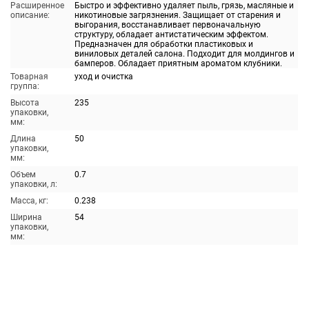
Расширенное
Быстро и эффективно удаляет пыль, грязь, масляные и
описание:
никотиновые загрязнения. Защищает от старения и
выгорания, восстанавливает первоначальную
структуру, обладает антистатическим эффектом.
Предназначен для обработки пластиковых и
виниловых деталей салона. Подходит для молдингов и
бамперов. Обладает приятным ароматом клубники.
Товарная
уход и очистка
группа:
Высота
235
упаковки,
мм:
Длина
50
упаковки,
мм:
Объем
0.7
упаковки, л:
Масса, кг:
0.238
Ширина
54
упаковки,
мм: