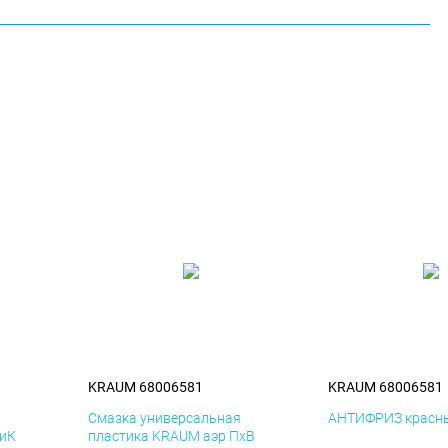
KRAUM 68006581
KRAUM 68006581
я
Смазка универсальная
АНТИФРИЗ красны
ДиК
пластика KRAUM аэр ПхВ