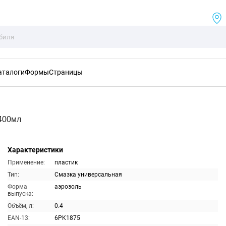
аталоги
Формы
Страницы
400мл
Характеристики
Применение:
пластик
Тип:
Смазка универсальная
Форма
аэрозоль
выпуска:
Объём, л:
0.4
EAN-13:
6PK1875