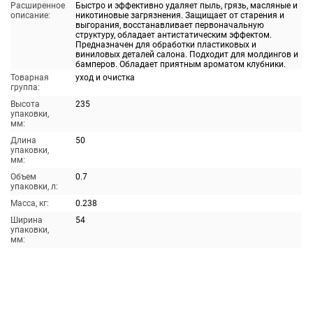
Расширенное
Быстро и эффективно удаляет пыль, грязь, масляные и
описание:
никотиновые загрязнения. Защищает от старения и
выгорания, восстанавливает первоначальную
структуру, обладает антистатическим эффектом.
Предназначен для обработки пластиковых и
виниловых деталей салона. Подходит для молдингов и
бамперов. Обладает приятным ароматом клубники.
Товарная
уход и очистка
группа:
Высота
235
упаковки,
мм:
Длина
50
упаковки,
мм:
Объем
0.7
упаковки, л:
Масса, кг:
0.238
Ширина
54
упаковки,
мм: