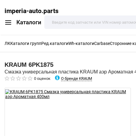
imperia-auto.parts
Каталоги
ЛК
Каталоги групп
Ред.каталоги
Wh-каталоги
Carbase
Сторонние к
KRAUM
6PK1875
Смазка универсальная пластика KRAUM аэр Ароматная 
О бренде KRAUM
0 оценок