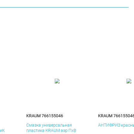
KRAUM 766155046
KRAUM 76615504
я
Смазка универсальная
АНТИФРИЗ красны
ДиК
пластика KRAUM аэр ПхВ