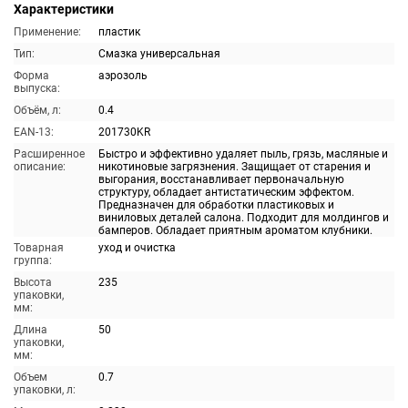
Характеристики
Применение:
пластик
Тип:
Смазка универсальная
Форма
аэрозоль
выпуска:
Объём, л:
0.4
EAN-13:
201730KR
Расширенное
Быстро и эффективно удаляет пыль, грязь, масляные и
описание:
никотиновые загрязнения. Защищает от старения и
выгорания, восстанавливает первоначальную
структуру, обладает антистатическим эффектом.
Предназначен для обработки пластиковых и
виниловых деталей салона. Подходит для молдингов и
бамперов. Обладает приятным ароматом клубники.
Товарная
уход и очистка
группа:
Высота
235
упаковки,
мм:
Длина
50
упаковки,
мм:
Объем
0.7
упаковки, л: