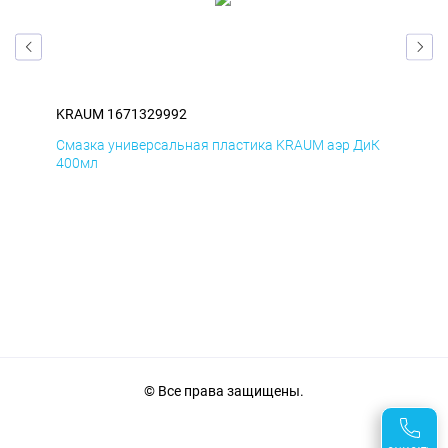
KRAUM 1671329992
KR
мД
Смазка универсальная пластика KRAUM аэр ДиК
Сма
400мл
40
© Все права защищены.