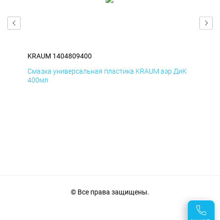
KRAUM 1404809400
KR
мД
Смазка универсальная пластика KRAUM аэр ДиК
Сма
400мл
40
© Все права защищены.