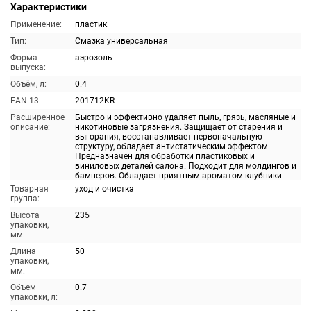
Характеристики
Применение:
пластик
Тип:
Смазка универсальная
Форма
аэрозоль
выпуска:
Объём, л:
0.4
EAN-13:
201712KR
Расширенное
Быстро и эффективно удаляет пыль, грязь, масляные и
описание:
никотиновые загрязнения. Защищает от старения и
выгорания, восстанавливает первоначальную
структуру, обладает антистатическим эффектом.
Предназначен для обработки пластиковых и
виниловых деталей салона. Подходит для молдингов и
бамперов. Обладает приятным ароматом клубники.
Товарная
уход и очистка
группа:
Высота
235
упаковки,
мм:
Длина
50
упаковки,
мм:
Объем
0.7
упаковки, л: