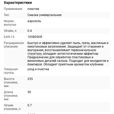
Характеристики
Применение:
пластик
Тип:
Смазка универсальная
Форма
аэрозоль
выпуска:
Объём, л:
0.4
EAN-13:
105805KR
Расширенное
Быстро и эффективно удаляет пыль, грязь, масляные и
описание:
никотиновые загрязнения. Защищает от старения и
выгорания, восстанавливает первоначальную
структуру, обладает антистатическим эффектом.
Предназначен для обработки пластиковых и
виниловых деталей салона. Подходит для молдингов и
бамперов. Обладает приятным ароматом клубники.
Товарная
уход и очистка
группа:
Высота
235
упаковки,
мм:
Длина
50
упаковки,
мм:
Объем
0.7
упаковки, л: