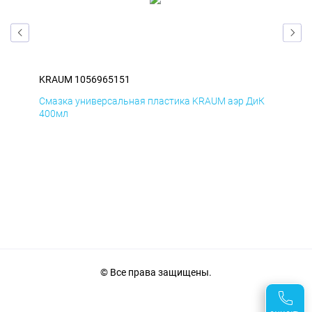
KRAUM 1056965151
KR
мД
Смазка универсальная пластика KRAUM аэр ДиК
Сма
400мл
40
© Все права защищены.