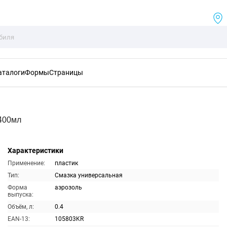
аталоги
Формы
Страницы
400мл
Характеристики
Применение:
пластик
Тип:
Смазка универсальная
Форма
аэрозоль
выпуска:
Объём, л:
0.4
EAN-13:
105803KR