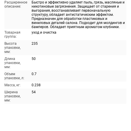
Расширенное
Быстро и эффективно удаляет пыль, грязь, масляные и
описание:
никотиновые загрязнения. Защищает от старения и
выгорания, восстанавливает первоначальную
структуру, обладает антистатическим эффектом.
Предназначен для обработки пластиковых и
виниловых деталей салона. Подходит для молдингов и
бамперов. Обладает приятным ароматом клубники.
Товарная
уход и очистка
группа:
Высота
235
упаковки,
мм:
Длина
50
упаковки,
мм:
Объем
0.7
упаковки, л:
Масса, кг:
0.238
Ширина
54
упаковки,
мм: