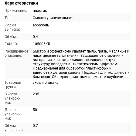
Характеристики
Применение:
пластик
Тип:
Смазка универсальная
Форма
аэрозоль
выпуска:
Объём, л:
0.4
EAN-13:
105005KR
Расширенное
Быстро и эффективно удаляет пыль, грязь, масляные и
описание:
никотиновые загрязнения. Защищает от старения и
выгорания, восстанавливает первоначальную
структуру, обладает антистатическим эффектом.
Предназначен для обработки пластиковых и
виниловых деталей салона. Подходит для молдингов и
бамперов. Обладает приятным ароматом клубники.
Товарная
уход и очистка
группа:
Высота
235
упаковки,
мм:
Длина
50
упаковки,
мм:
Объем
0.7
упаковки, л: