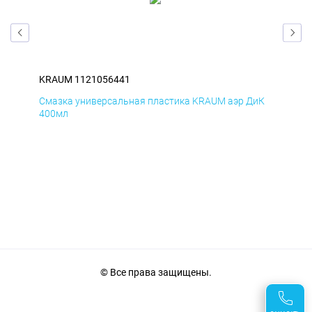
KRAUM 1121056441
KR
мД
Смазка универсальная пластика KRAUM аэр ДиК
Сма
400мл
40
© Все права защищены.