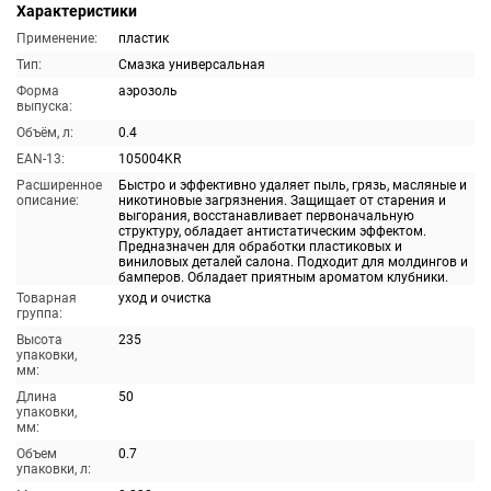
Характеристики
Применение:
пластик
Тип:
Смазка универсальная
Форма
аэрозоль
выпуска:
Объём, л:
0.4
EAN-13:
105004KR
Расширенное
Быстро и эффективно удаляет пыль, грязь, масляные и
описание:
никотиновые загрязнения. Защищает от старения и
выгорания, восстанавливает первоначальную
структуру, обладает антистатическим эффектом.
Предназначен для обработки пластиковых и
виниловых деталей салона. Подходит для молдингов и
бамперов. Обладает приятным ароматом клубники.
Товарная
уход и очистка
группа:
Высота
235
упаковки,
мм:
Длина
50
упаковки,
мм:
Объем
0.7
упаковки, л: