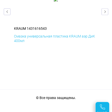
KRAUM 1431616543
KR
мД
Смазка универсальная пластика KRAUM аэр ДиК
Сма
400мл
40
© Все права защищены.