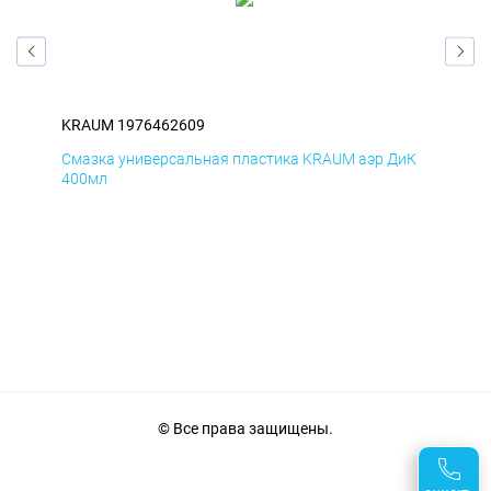
KRAUM 1976462609
KR
мД
Смазка универсальная пластика KRAUM аэр ДиК
Сма
400мл
40
© Все права защищены.