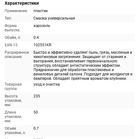
Характеристики
Применение:
пластик
Тип:
Смазка универсальная
Форма
аэрозоль
выпуска:
Объём, л:
0.4
EAN-13:
102551KR
Расширенное
Быстро и эффективно удаляет пыль, грязь, масляные и
описание:
никотиновые загрязнения. Защищает от старения и
выгорания, восстанавливает первоначальную
структуру, обладает антистатическим эффектом.
Предназначен для обработки пластиковых и
виниловых деталей салона. Подходит для молдингов и
бамперов. Обладает приятным ароматом клубники.
Товарная
уход и очистка
группа:
Высота
235
упаковки,
мм:
Длина
50
упаковки,
мм:
Объем
0.7
упаковки, л: