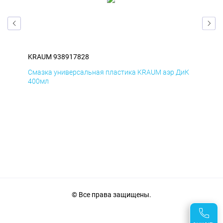
KRAUM 938917828
KR
мД
Смазка универсальная пластика KRAUM аэр ДиК
Сма
400мл
40
© Все права защищены.