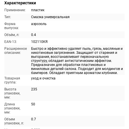
Характеристики
Применение:
пластик
Тип:
Смазка универсальная
Форма
аэрозоль
выпуска:
Объём, л:
0.4
EAN-13:
102110KR
Расширенное
Быстро и эффективно удаляет пыль, грязь, масляные и
описание:
никотиновые загрязнения. Защищает от старения и
выгорания, восстанавливает первоначальную
структуру, обладает антистатическим эффектом.
Предназначен для обработки пластиковых и
виниловых деталей салона. Подходит для молдингов и
бамперов. Обладает приятным ароматом клубники.
Товарная
уход и очистка
группа:
Высота
235
упаковки,
мм:
Длина
50
упаковки,
мм:
Объем
0.7
упаковки, л: