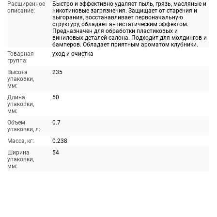
Расширенное
Быстро и эффективно удаляет пыль, грязь, масляные и
описание:
никотиновые загрязнения. Защищает от старения и
выгорания, восстанавливает первоначальную
структуру, обладает антистатическим эффектом.
Предназначен для обработки пластиковых и
виниловых деталей салона. Подходит для молдингов и
бамперов. Обладает приятным ароматом клубники.
Товарная
уход и очистка
группа:
Высота
235
упаковки,
мм:
Длина
50
упаковки,
мм:
Объем
0.7
упаковки, л:
Масса, кг:
0.238
Ширина
54
упаковки,
мм: