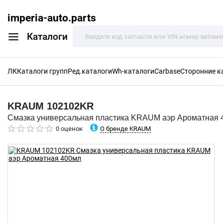
imperia-auto.parts
Каталоги
ЛК
Каталоги групп
Ред.каталоги
Wh-каталоги
Carbase
Сторонние к
KRAUM
102102KR
Смазка универсальная пластика KRAUM аэр Ароматная 
О бренде KRAUM
0 оценок