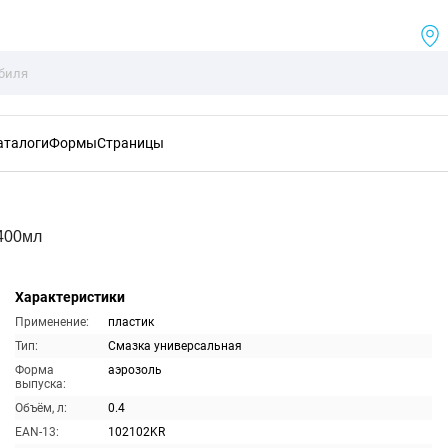
аталоги
Формы
Страницы
400мл
Характеристики
Применение:
пластик
Тип:
Смазка универсальная
Форма
аэрозоль
выпуска:
Объём, л:
0.4
EAN-13:
102102KR