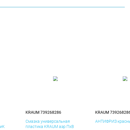
KRAUM 739268286
KRAUM 73926828
я
Смазка универсальная
АНТИФРИЗ красны
ДиК
пластика KRAUM аэр ПхВ