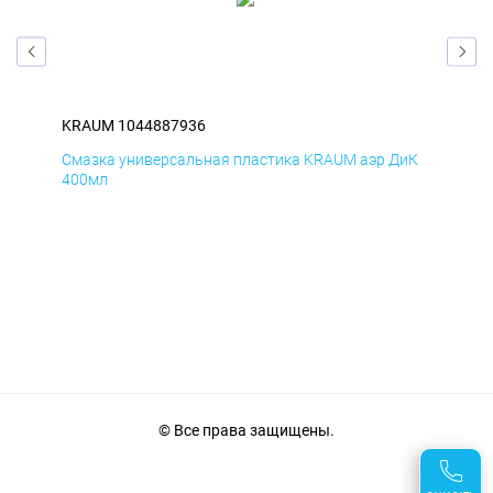
KRAUM 1044887936
KR
мД
Смазка универсальная пластика KRAUM аэр ДиК
Сма
400мл
40
© Все права защищены.