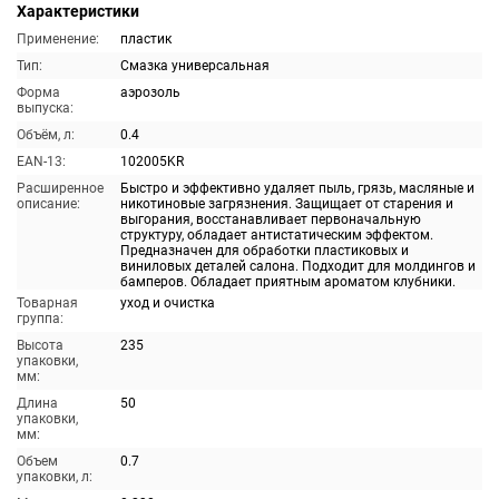
Характеристики
Применение:
пластик
Тип:
Смазка универсальная
Форма
аэрозоль
выпуска:
Объём, л:
0.4
EAN-13:
102005KR
Расширенное
Быстро и эффективно удаляет пыль, грязь, масляные и
описание:
никотиновые загрязнения. Защищает от старения и
выгорания, восстанавливает первоначальную
структуру, обладает антистатическим эффектом.
Предназначен для обработки пластиковых и
виниловых деталей салона. Подходит для молдингов и
бамперов. Обладает приятным ароматом клубники.
Товарная
уход и очистка
группа:
Высота
235
упаковки,
мм:
Длина
50
упаковки,
мм:
Объем
0.7
упаковки, л: