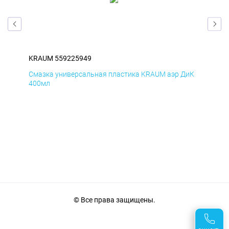
KRAUM 559225949
KR
мД
Смазка универсальная пластика KRAUM аэр ДиК
Сма
400мл
40
© Все права защищены.