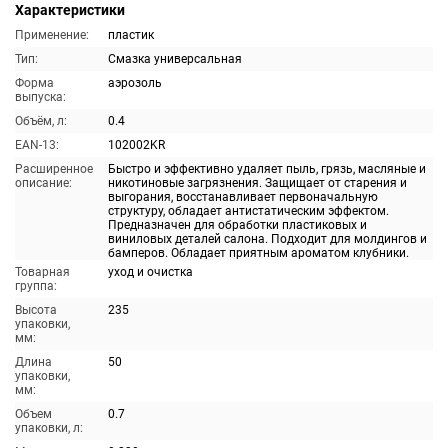
Характеристики
Применение:
пластик
Тип:
Смазка универсальная
Форма
аэрозоль
выпуска:
Объём, л:
0.4
EAN-13:
102002KR
Расширенное
Быстро и эффективно удаляет пыль, грязь, масляные и
описание:
никотиновые загрязнения. Защищает от старения и
выгорания, восстанавливает первоначальную
структуру, обладает антистатическим эффектом.
Предназначен для обработки пластиковых и
виниловых деталей салона. Подходит для молдингов и
бамперов. Обладает приятным ароматом клубники.
Товарная
уход и очистка
группа:
Высота
235
упаковки,
мм:
Длина
50
упаковки,
мм:
Объем
0.7
упаковки, л: