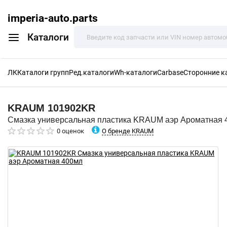
imperia-auto.parts
Каталоги
ЛК
Каталоги групп
Ред.каталоги
Wh-каталоги
Carbase
Сторонние к
KRAUM
101902KR
Смазка универсальная пластика KRAUM аэр Ароматная 
О бренде KRAUM
0 оценок