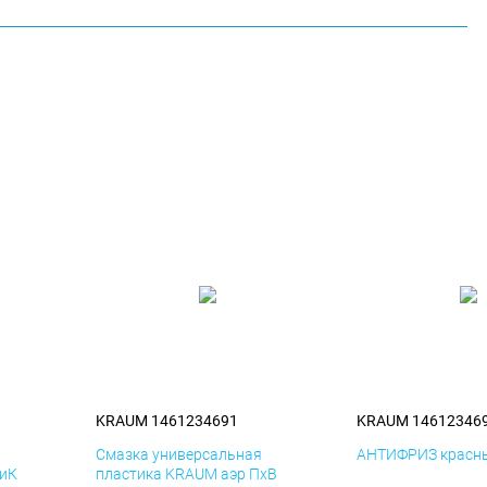
KRAUM 1461234691
KRAUM 14612346
я
Смазка универсальная
АНТИФРИЗ красны
ДиК
пластика KRAUM аэр ПхВ