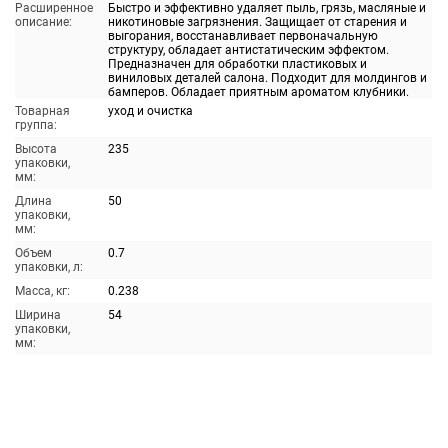
Расширенное
Быстро и эффективно удаляет пыль, грязь, масляные и
описание:
никотиновые загрязнения. Защищает от старения и
выгорания, восстанавливает первоначальную
структуру, обладает антистатическим эффектом.
Предназначен для обработки пластиковых и
виниловых деталей салона. Подходит для молдингов и
бамперов. Обладает приятным ароматом клубники.
Товарная
уход и очистка
группа:
Высота
235
упаковки,
мм:
Длина
50
упаковки,
мм:
Объем
0.7
упаковки, л:
Масса, кг:
0.238
Ширина
54
упаковки,
мм: