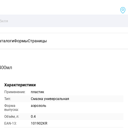
аталоги
Формы
Страницы
400мл
Характеристики
Применение:
пластик
Тип:
Смазка универсальная
Форма
аэрозоль
выпуска:
Объём, л:
0.4
EAN-13:
101902KR