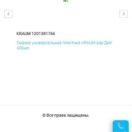
KRAUM 1201381766
KR
мД
Смазка универсальная пластика KRAUM аэр ДиК
Сма
400мл
40
© Все права защищены.