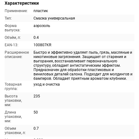
Характеристики
Применение:
пластик
Тип:
Смазка универсальная
Форма
аэрозоль
выпуска:
Объём, л:
0.4
EAN-13:
100807KR
Расширенное
Быстро и эффективно удаляет пыль, грязь, масляные и
описание:
никотиновые загрязнения. Защищает от старения и
выгорания, восстанавливает первоначальную
структуру, обладает антистатическим эффектом.
Предназначен для обработки пластиковых и
виниловых деталей салона. Подходит для молдингов и
бамперов. Обладает приятным ароматом клубники.
Товарная
уход и очистка
группа:
Высота
235
упаковки,
мм:
Длина
50
упаковки,
мм:
Объем
0.7
упаковки, л: