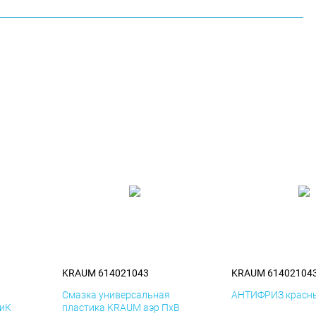
KRAUM 614021043
KRAUM 61402104
я
Смазка универсальная
АНТИФРИЗ красны
ДиК
пластика KRAUM аэр ПхВ