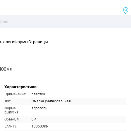
аталоги
Формы
Страницы
400мл
Характеристики
Применение:
пластик
Тип:
Смазка универсальная
Форма
аэрозоль
выпуска:
Объём, л:
0.4
EAN-13:
100603KR