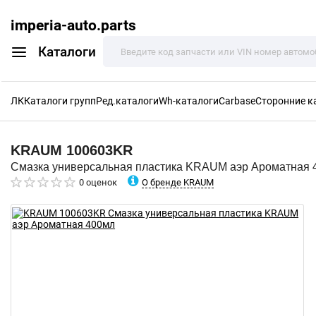
imperia-auto.parts
Каталоги
ЛК
Каталоги групп
Ред.каталоги
Wh-каталоги
Carbase
Сторонние к
KRAUM
100603KR
Смазка универсальная пластика KRAUM аэр Ароматная 
О бренде KRAUM
0 оценок