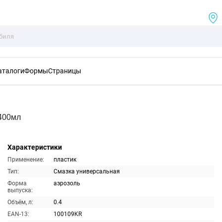
аталоги
Формы
Страницы
400мл
Характеристики
Применение:
пластик
Тип:
Смазка универсальная
Форма
аэрозоль
выпуска:
Объём, л:
0.4
EAN-13:
100109KR