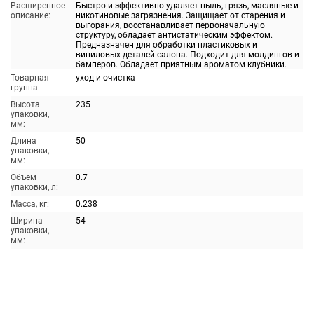
Расширенное
Быстро и эффективно удаляет пыль, грязь, масляные и
описание:
никотиновые загрязнения. Защищает от старения и
выгорания, восстанавливает первоначальную
структуру, обладает антистатическим эффектом.
Предназначен для обработки пластиковых и
виниловых деталей салона. Подходит для молдингов и
бамперов. Обладает приятным ароматом клубники.
Товарная
уход и очистка
группа:
Высота
235
упаковки,
мм:
Длина
50
упаковки,
мм:
Объем
0.7
упаковки, л:
Масса, кг:
0.238
Ширина
54
упаковки,
мм: