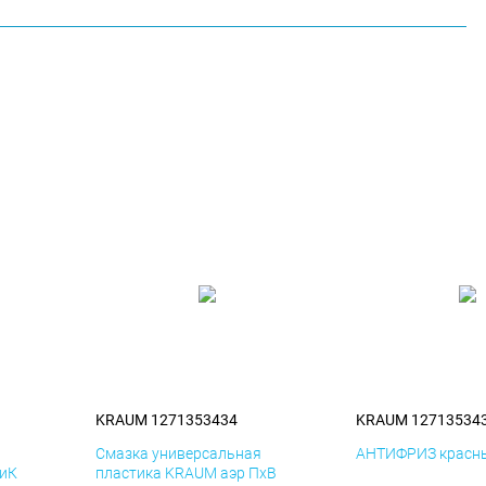
KRAUM 1271353434
KRAUM 12713534
я
Смазка универсальная
АНТИФРИЗ красны
ДиК
пластика KRAUM аэр ПхВ