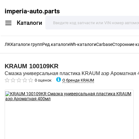
imperia-auto.parts
Каталоги
ЛК
Каталоги групп
Ред.каталоги
Wh-каталоги
Carbase
Сторонние к
KRAUM
100109KR
Смазка универсальная пластика KRAUM аэр Ароматная 
О бренде KRAUM
0 оценок